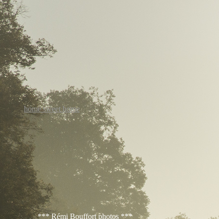
home sweet home
*** Rémi Bouffort photos ***