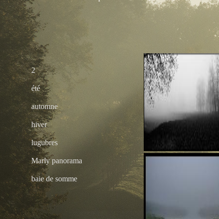
2
été
automne
hiver
lugubres
Marly panorama
baie de somme